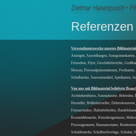
Referenzen
Verwendungszwecke unseres Bildmateria
Anzeigen, Ausstellungen, Autogrammkarten, 
Fernsehen, Flyer, Geschäftsberichte, Grußkar
Messen, Personalpräsentationen, Postkarten
Schulbücher, Souvenirartikel, Spielkarten, St
Von uns mit Bildmaterial belieferte Bran
Architektenbüros, Autoindustrie, Behörden,
Hersteller, Brillenhersteller, Elektrokonzern
Friseurstudios, Hafenbehörden, Handelskamme
Kosmetikbranche, Künstleragenturen, Malereib
Presseagenturen, Raumausstatter, Reedereien,
Schuhbranche, Schulbuchverlage, Schulen, Sp