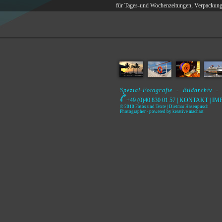
für Tages-und Wochenzeitungen, Verpackungsi
Spezial-Fotografie - Bildarchiv -
+49 (0)40 830 01 57 |
KONTAKT
|
IM
© 2010 Fotos und Texte | Dietmar Hasenpusch
Photographer
- powered by
kreative machart