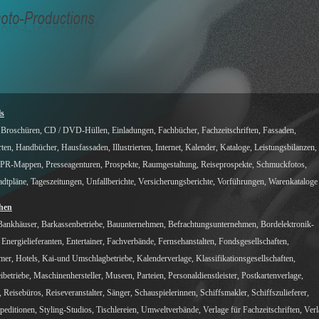
ls
Broschüren, CD / DVD-Hüllen, Einladungen, Fachbücher, Fachzeitschriften, Fassaden,
ten, Handbücher, Hausfassaden, Illustrierten, Internet, Kalender, Kataloge, Leistungsbilanzen,
, PR-Mappen, Presseagenturen, Prospekte, Raumgestaltung, Reiseprospekte, Schmuckfotos,
adtpläne, Tageszeitungen, Unfallberichte, Versicherungsberichte, Vorführungen, Warenkataloge .
chen
 Bankhäuser, Barkassenbetriebe, Bauunternehmen, Befrachtungsunternehmen, Bordelektronik-
e, Energielieferanten, Entertainer, Fachverbände, Fernsehanstalten, Fondsgesellschaften,
r, Hotels, Kai-und Umschlagbetriebe, Kalenderverlage, Klassifikationsgesellschaften,
etriebe, Maschinenhersteller, Museen, Parteien, Personaldienstleister, Postkartenverlage,
 Reisebüros, Reiseveranstalter, Sänger, Schauspielerinnen, Schiffsmakler, Schiffszulieferer,
editionen, Styling-Studios, Tischlereien, Umweltverbände, Verlage für Fachzeitschriften, Ver