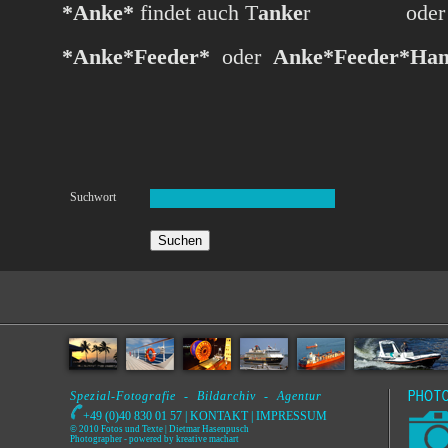
*Anke*
findet auch T
anke
r
oder
*Anke*Feeder*
oder
Anke*Feeder*Ha
Suchwort
Spezial-Fotografie - Bildarchiv - Agentur
+49 (0)40 830 01 57 |
KONTAKT
|
IMPRESSUM
© 2010 Fotos und Texte | Dietmar Hasenpusch
Photographer
- powered by
kreative machart