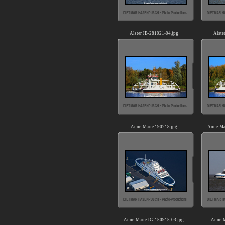
Alster JB-281021-04.jpg
Alste
Anne-Marie 190218.jpg
Anne-Ma
Anne-Marie JG-150915-03.jpg
Anne-M