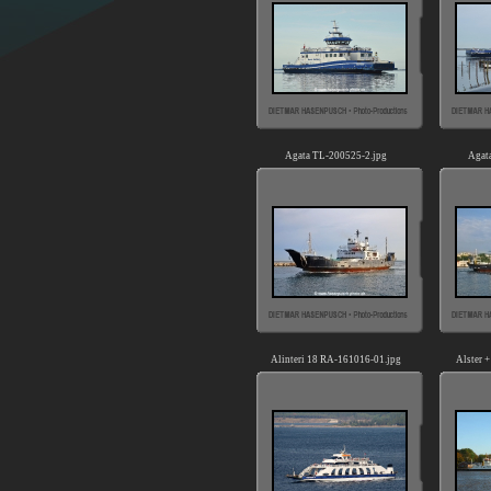
Agata TL-200525-2.jpg
Agat
Alinteri 18 RA-161016-01.jpg
Alster 