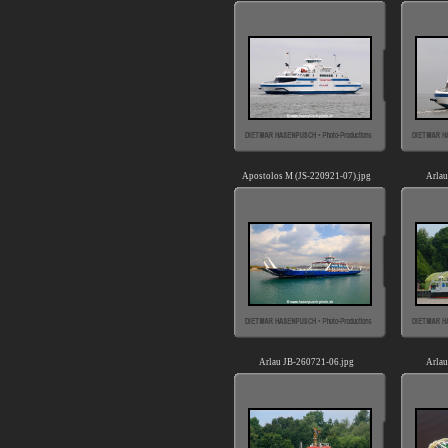
Apostolos M (JS-220921-07).jpg
Arlau
Arlau JB-260721-06.jpg
Arlau