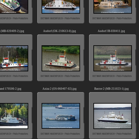
 (MB-020409-2).jpg
Audorf (OK-210613-0).jpg
Audorf JB-030411.jpg
and 170506-2.jpg
Aziza 2 (OS-060407-02).jpg
Bastoe 2 (MB-251023-1).jpg