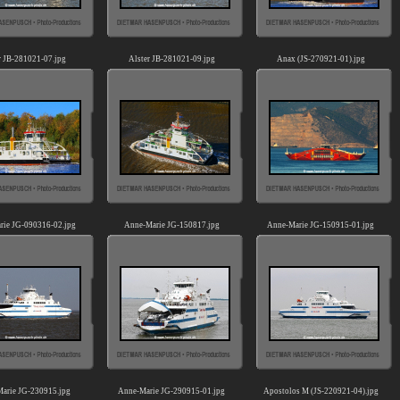
r JB-281021-07.jpg
Alster JB-281021-09.jpg
Anax (JS-270921-01).jpg
rie JG-090316-02.jpg
Anne-Marie JG-150817.jpg
Anne-Marie JG-150915-01.jpg
arie JG-230915.jpg
Anne-Marie JG-290915-01.jpg
Apostolos M (JS-220921-04).jpg