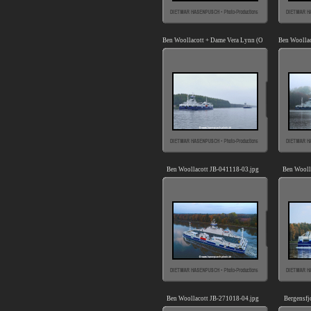
Ben Woollacott + Dame Vera Lynn (OK-041118-0).jpg
Ben Woolla
Ben Woollacott JB-041118-03.jpg
Ben Wooll
Ben Woollacott JB-271018-04.jpg
Bergensfj