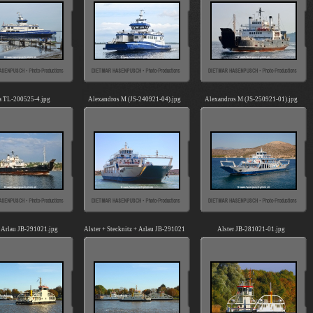
a TL-200525-4.jpg
Alexandros M (JS-240921-04).jpg
Alexandros M (JS-250921-01).jpg
+ Arlau JB-291021.jpg
Alster + Stecknitz + Arlau JB-291021.jpg
Alster JB-281021-01.jpg