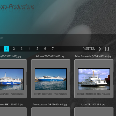
tzt.
1
2
3
4
5
6
7
WEITER
 (JS-250921-02).jpg
Achaeos TJ-020615-003.jpg
Adler Pomerania (WP-110909-0).jpg
essen HK-190920-3.jpg
Aeroexpressen OS-050824-02.jpg
Agata TL-200525-1.jpg