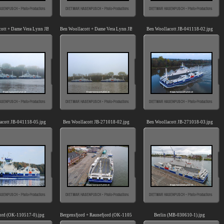
cott + Dame Vera Lynn JB-041118-01.jpg
Ben Woollacott + Dame Vera Lynn JB-041118-03.jpg
Ben Woollacott JB-041118-02.jpg
acott JB-041118-05.jpg
Ben Woollacott JB-271018-02.jpg
Ben Woollacott JB-271018-03.jpg
ord (OK-110517-0).jpg
Bergensfjord + Raunefjord (OK-110517-0).jpg
Berlin (MB-030610-1).jpg