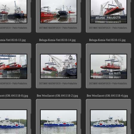
enia-Verl 8510-13.jpg
Beluga-Kenia-Verl 8510-14.jpg
Beluga-Kenia-Verl 8510-15.jpg
cott (OK-041118-0).jpg
Ben Woollacott (OK-041118-2).jpg
Ben Woollacott (OK-041118-4).jpg