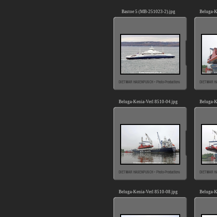
Bastoe 5 (MB-251023-2).jpg
Beluga-K
Beluga-Kenia-Verl 8510-04.jpg
Beluga-K
Beluga-Kenia-Verl 8510-08.jpg
Beluga-K