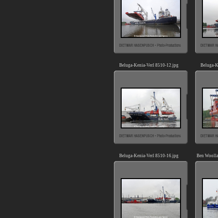
Beluga-Kenia-Verl 8510-12.jpg
Beluga-K
Beluga-Kenia-Verl 8510-16.jpg
Ben Woolla