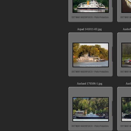
Arpad 141011-03.jpg
Audorf
Aurland 170506-1.jpg
Aurl