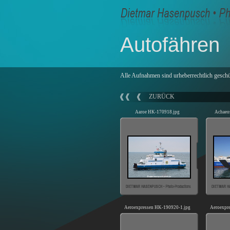
Autofähren
Alle Aufnahmen sind urheberrechtlich geschü
ZURÜCK
Aaroe HK-170918.jpg
Achaeos
Aeroexpressen HK-190920-1.jpg
Aeroexpr