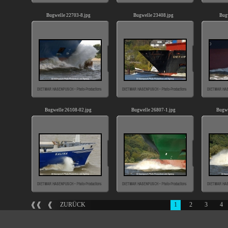
Bugwelle 22703-8.jpg
Bugwelle 23408.jpg
Bug
Bugwelle 26108-02.jpg
Bugwelle 26807-1.jpg
Bugwe
ZURÜCK
1
2
3
4