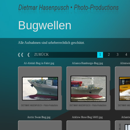
Bugwellen
Alle Aufnahmen sind urheberrechtlich geschützt.
ZURÜCK
1
2
3
4
Al-Abdali Bug in Fahrt.jpg
Alianca Hamburgo-Bug.jpg
Altenwe
Arctic Swan Bug.jpg
Arklow Rose Bug 5603.jpg
Atlanti