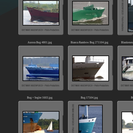
Aurora Bug 4801.jpg
Bianca Rambow Bug 271104.jpg
Blankenes
Bug + Segler 1603.jpg
Bug 17504.jpg
B