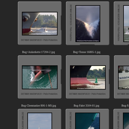
Bug+Ankerkette 17204-2.jpg
Bug+Tonne 16805-1.jpg
Bug-Chemtanker 806-1-MS.jpg
Bug-Fahrt 3504-01.jpg
Bug-Fa