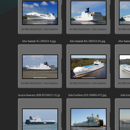
Abu Samrah JG-290423-4.jpg
Abu Samrah RA-300423-05.jpg
Abu Samra
Acacia Seaways (KB-D210622-11).jpg
Ada Gorthon (OS-190605-07).jpg
Ada Gor