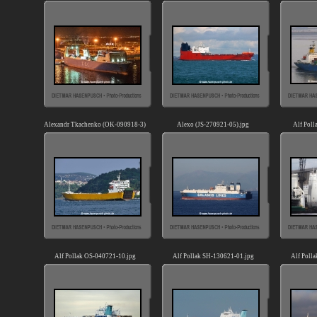
Alexandr Tkachenko (OK-090918-3).jpg
Alexo (JS-270921-05).jpg
Alf Poll
Alf Pollak OS-040721-10.jpg
Alf Pollak SH-130621-01.jpg
Alf Poll