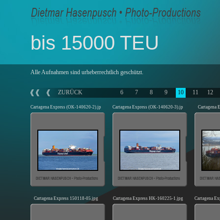
bis 15000 TEU
Alle Aufnahmen sind urheberrechtlich geschützt.
ZURÜCK
6
7
8
9
10
11
12
Cartagena Express (OK-140620-2).jpg
Cartagena Express (OK-140620-3).jpg
Cartagena 
Cartagena Express 150118-05.jpg
Cartagena Express HK-160225-1.jpg
Cartagena Ex