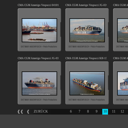
CMA CGM Amerigo Vespucci 041012-20.jpg
CMA CGM Amerigo Vespucci JG-020910-01.jpg
CMA CGM Ame
CMA CGM Amerigo Vespucci JG-031211-01.jpg
CMA CGM Amerigo Vespucci KH-151118-6.jpg
CMA CGM An
ZURÜCK
6
7
8
9
10
11
12