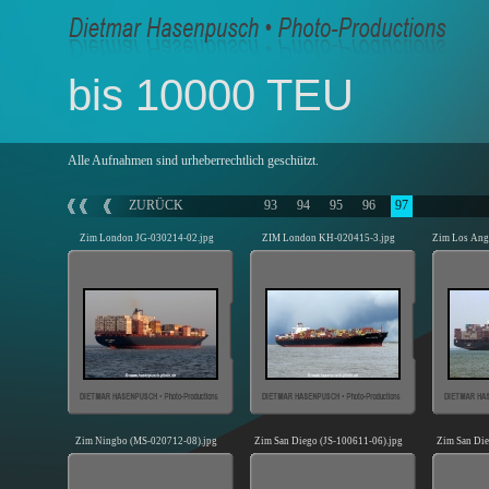
bis 10000 TEU
Alle Aufnahmen sind urheberrechtlich geschützt.
ZURÜCK
93
94
95
96
97
Zim London JG-030214-02.jpg
ZIM London KH-020415-3.jpg
Zim Los Ang
Zim Ningbo (MS-020712-08).jpg
Zim San Diego (JS-100611-06).jpg
Zim San Die