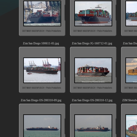
Zim San Diego 100611-05.jpg
Zim San Diego JG-160712-01.jpg
Zim San Di
Zim San Diego OS-280310-09.jpg
Zim San Diego OS-280310-12.jpg
ZIM Shenzh