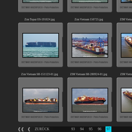
Zim Topaz OS-191024.jpg
Zim Vietnam 150725.jpg
ZIM Vietn
Zim Vietnam SH-151123-01.jpg
ZIM Vietnam SH-280924-01.jpg
ZIM Vietn
ZURÜCK
93
94
95
96
97