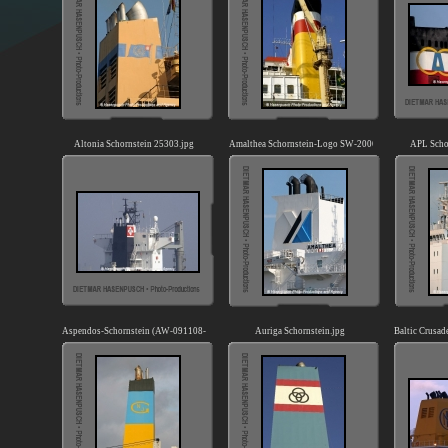
Altonia Schornstein 25303.jpg
Amalthea Schornstein-Logo SW-200608.jpg
APL Scho
Aspendos-Schornstein (AW-091108-01).jpg
Auriga Schornstein.jpg
Baltic Crusad