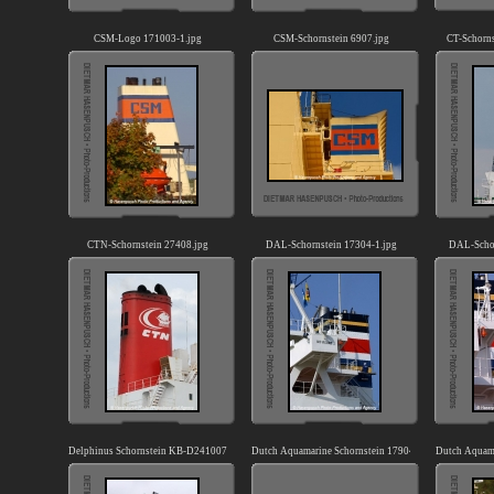
CSM-Logo 171003-1.jpg
CSM-Schornstein 6907.jpg
CT-Schorn
CTN-Schornstein 27408.jpg
DAL-Schornstein 17304-1.jpg
DAL-Schor
Delphinus Schornstein KB-D241007.jpg
Dutch Aquamarine Schornstein 17904-1.jpg
Dutch Aquama