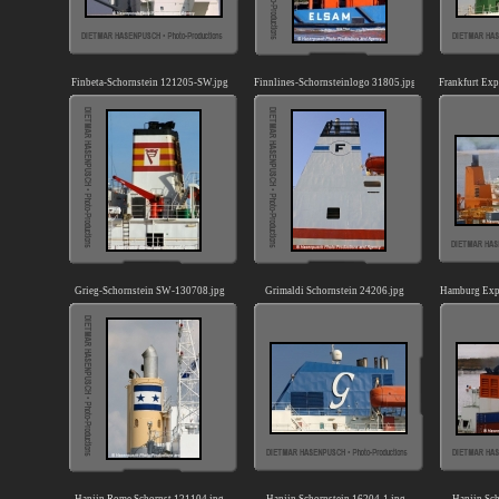
Finbeta-Schornstein 121205-SW.jpg
Finnlines-Schornsteinlogo 31805.jpg
Frankfurt Exp
Grieg-Schornstein SW-130708.jpg
Grimaldi Schornstein 24206.jpg
Hamburg Expr