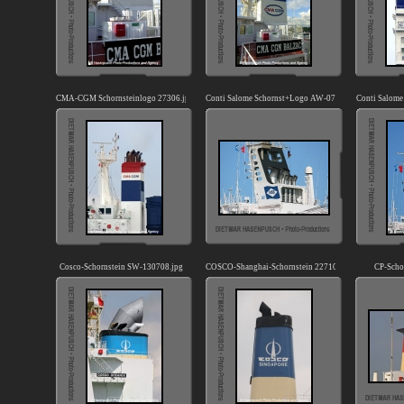
CMA-CGM Schornsteinlogo 27306.jpg
Conti Salome Schornst+Logo AW-070407.jpg
Conti Salome
Cosco-Schornstein SW-130708.jpg
COSCO-Shanghai-Schornstein 22710.jpg
CP-Scho