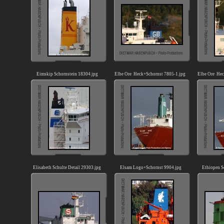
Eimskip Schornstein 18304.jpg
Elbe Ore Heck+Schornst 7805-1.jpg
Elbe Ore Hec
Elisabeth Schulte Detail 29303.jpg
Elsam Logo+Schornst 9904.jpg
Ethiopen S