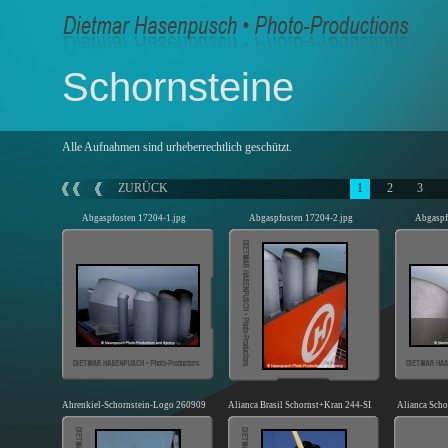
Schornsteine
Alle Aufnahmen sind urheberrechtlich geschützt.
ZURÜCK
1
2
3
Abgaspfosten 17204-1.jpg
Abgaspfosten 17204-2.jpg
Abgaspf
Ahrenkiel-Schornstein-Logo 260909-02.jpg
Alianca Brasil Schornst+Kran 244-SI.jpg
Alianca Scho