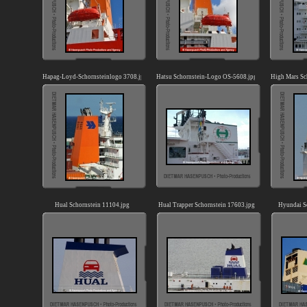
Hapag-Loyd-Schornsteinlogo 3708.jpg
Hatsu Schornstein-Logo OS-5608.jpg
High Mars Sc
Hual Schornstein 11104.jpg
Hual Trapper Schornstein 17603.jpg
Hyundai S