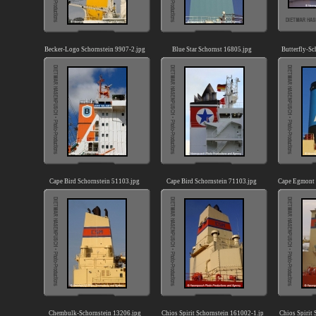
Becker-Logo Schornstein 9907-2.jpg
Blue Star Schornst 16805.jpg
Butterfly-Sc
Cape Bird Schornstein 51103.jpg
Cape Bird Schornstein 71103.jpg
Cape Egmont 
Chembulk-Schornstein 13206.jpg
Chios Spirit Schornstein 161002-1.jpg
Chios Spirit