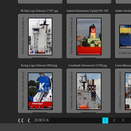
JR-Shp Logo Schornst 17107.jpg
Juanita Schornstein-Ugland SW-100108.jpg
Jumbo Javeli
Kotug Logo+Schornst 9904.jpg
Leonhardt-Schornstein 13708.jpg
Linea-Messin
ZURÜCK
1
2
3