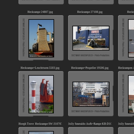
Heckrampe 24807.jpg
Heckrampe 27108.jpg
Heckr
Heckrampe+Leuchtturm 5503.jpg
Heckrampe+Propeller 19506.jpg
Heckrampen 
Hoegh Trove Heckrampe SW-310707.jpg
Jolly Smeraldo Aufb+Rampe KB-D100208.jpg
Jolly Smeral