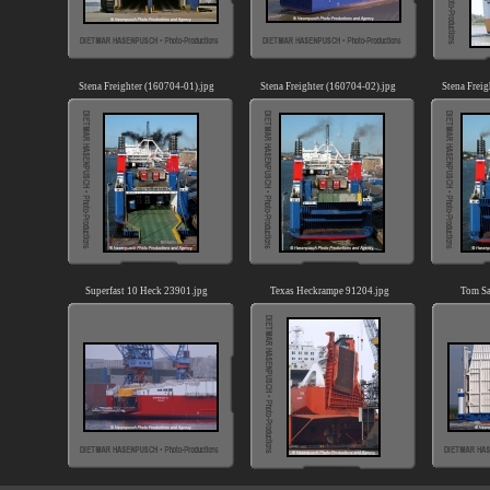
Stena Freighter (160704-01).jpg
Stena Freighter (160704-02).jpg
Stena Freig
Superfast 10 Heck 23901.jpg
Texas Heckrampe 91204.jpg
Tom Sa