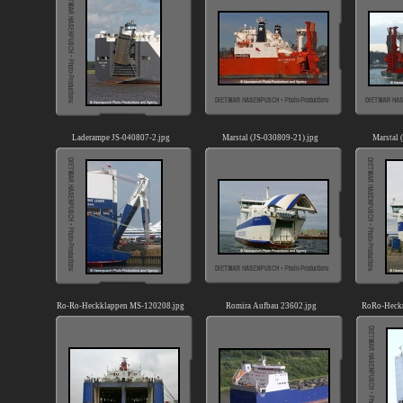
Laderampe JS-040807-2.jpg
Marstal (JS-030809-21).jpg
Marstal 
Ro-Ro-Heckklappen MS-120208.jpg
Romira Aufbau 23602.jpg
RoRo-Heck