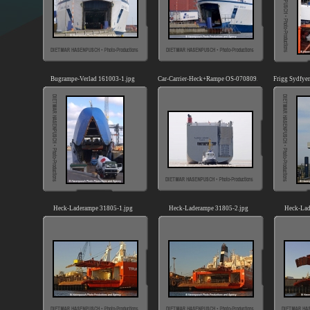
Bugrampe-Verlad 161003-1.jpg
Car-Carrier-Heck+Rampe OS-070809.jpg
Frigg Sydfye
Heck-Laderampe 31805-1.jpg
Heck-Laderampe 31805-2.jpg
Heck-Lad