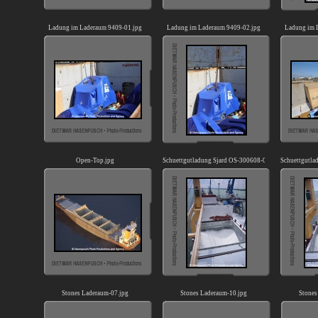
Ladung im Laderaum 9409-01.jpg
Ladung im Laderaum 9409-02.jpg
Ladung im 
Open-Top.jpg
Schuettgutladung Sjard OS-300608-01.jpg
Schuettgutla
Stones Laderaum-07.jpg
Stones Laderaum-10.jpg
Stones