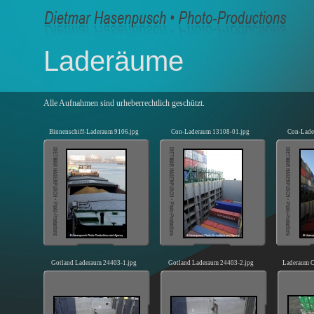
Laderäume
Alle Aufnahmen sind urheberrechtlich geschützt.
Binnenschiff-Laderaum 9106.jpg
Con-Laderaum 13108-01.jpg
Con-Lade
Gotland Laderaum 24403-1.jpg
Gotland Laderaum 24403-2.jpg
Laderaum C