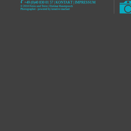
+49 (0)40 830 01 57 |
KONTAKT
|
IMPRESSUM
© 2010 Fotos und Texte | Dietmar Hasenpusch
Photographer
- powered by
kreative machart