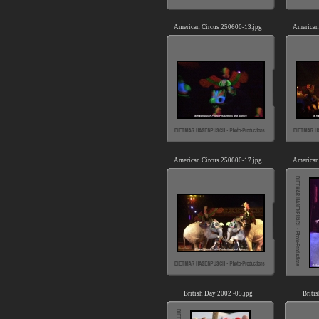
American Circus 250600-13.jpg
American
American Circus 250600-17.jpg
American
British Day 2002 -05.jpg
Briti