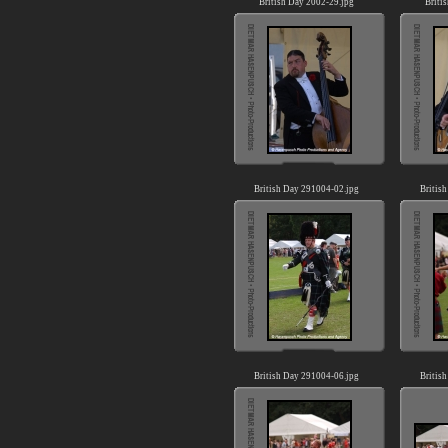
British Day 2002-29.jpg
Briti
British Day 291004-02.jpg
Britis
British Day 291004-06.jpg
Britis