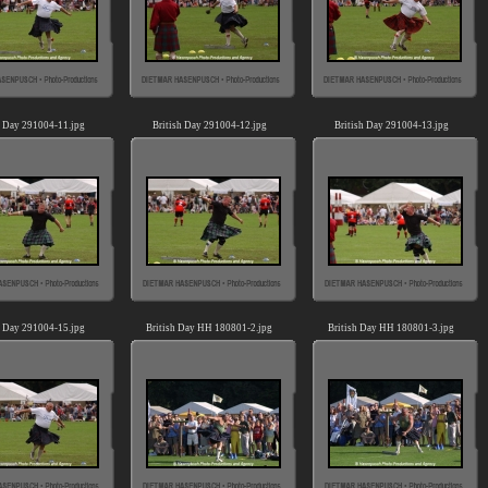
h Day 291004-11.jpg
British Day 291004-12.jpg
British Day 291004-13.jpg
h Day 291004-15.jpg
British Day HH 180801-2.jpg
British Day HH 180801-3.jpg