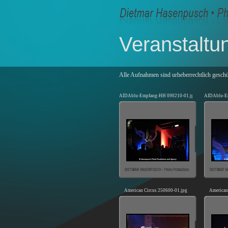
Veranstaltu
Alle Aufnahmen sind urheberrechtlich geschü
AIDAblu-Empfang-HH 090210-01.jpg
AIDAblu-E
American Circus 250600-01.jpg
American