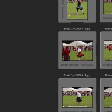
British Day 291004-10.jpg
Britis
British Day 291004-14.jpg
Britis