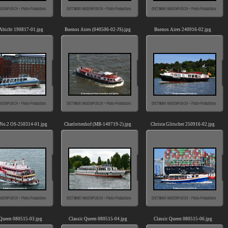
 Abicht 190817-01.jpg
Buenos Aires (040506-02-JS).jpg
Buenos Aires 240916-02.jpg
No.2 OS-250314-01.jpg
Charlottenhof (MB-140719-2).jpg
Christa Glitscher 250916-02.jpg
 Queen 080515-03.jpg
Classic Queen 080515-04.jpg
Classic Queen 080515-06.jpg