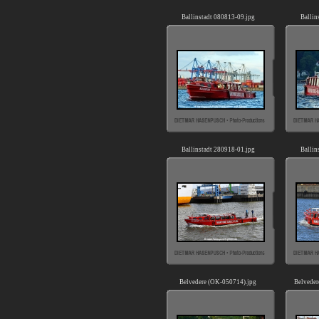
Ballinstadt 080813-09.jpg
Ballin
Ballinstadt 280918-01.jpg
Ballin
Belvedere (OK-050714).jpg
Belveder