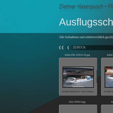
Ausflugsschi
Alle Aufnahmen sind urheberrechtlich geschü
ZURÜCK
Adele (OK-310515-0).jpg
Adele
Alex 181014.jpg
A