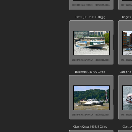
Brasil (OK-310513-0).jpg
Brigitta
Buxtehude 180716-02.jpg
Chang An 
Classic Queen 080515-02.jpg
Classic