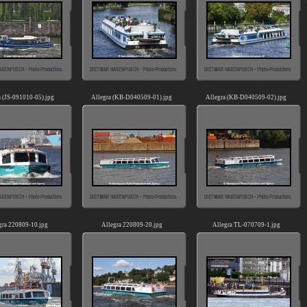
a (JS-091010-05).jpg
Allegra (KB-D040509-01).jpg
Allegra (KB-D040509-02).jpg
gra 220809-10.jpg
Allegra 220809-20.jpg
Allegra TL-070709-1.jpg