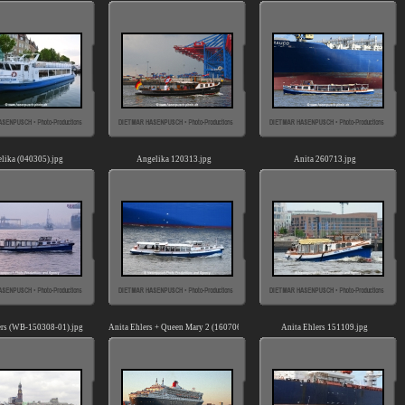
lika (040305).jpg
Angelika 120313.jpg
Anita 260713.jpg
ers (WB-150308-01).jpg
Anita Ehlers + Queen Mary 2 (160706-03-HW).jpg
Anita Ehlers 151109.jpg