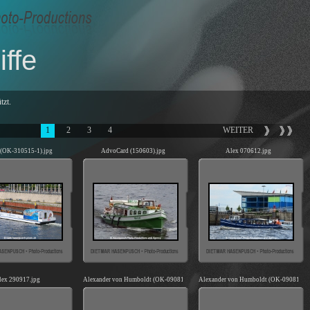
ffe
tzt.
1
2
3
4
WEITER
 (OK-310515-1).jpg
AdvoCard (150603).jpg
Alex 070612.jpg
lex 290917.jpg
Alexander von Humboldt (OK-090817-0).jpg
Alexander von Humboldt (OK-090817-1)