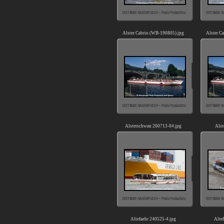
Alster Cabrio (WB-190805).jpg
Alster C
Alsterschwan 260713-04.jpg
Alst
Altefaehr 240525-4.jpg
Alte