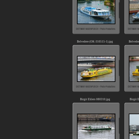
Belvedere (OK-310515-1).jpg
Belvede
Birgit Ehlers 080310.jpg
Birgit 