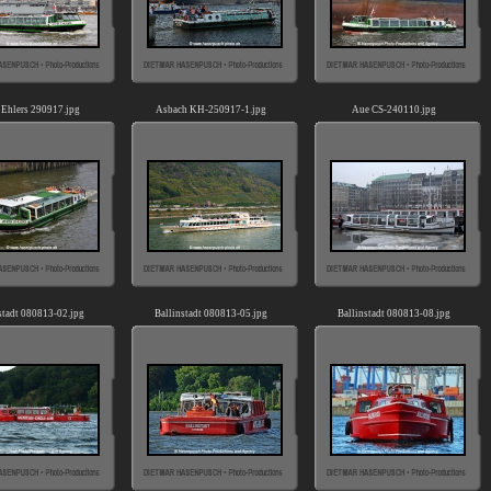
 Ehlers 290917.jpg
Asbach KH-250917-1.jpg
Aue CS-240110.jpg
stadt 080813-02.jpg
Ballinstadt 080813-05.jpg
Ballinstadt 080813-08.jpg