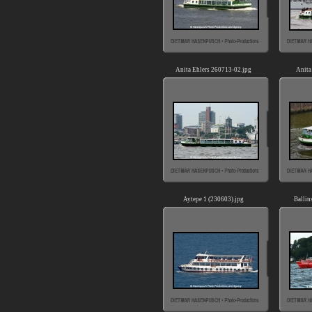
Anita Ehlers 260713-02.jpg
Anita
Aytepe 1 (230603).jpg
Ballin