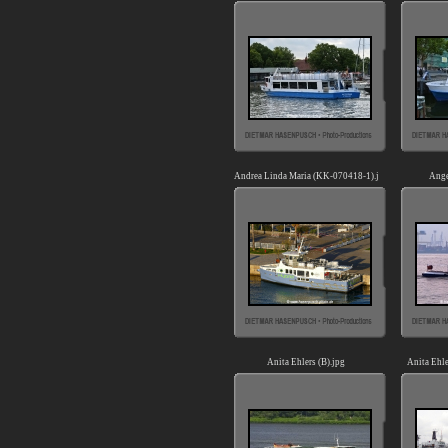
Andrea Linda Maria (KK-070418-1).jpg
Ange
Anita Ehlers (B).jpg
Anita Ehl