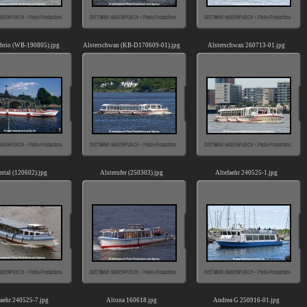
abrio (WB-190805).jpg
Alsterschwan (KB-D170609-01).jpg
Alsterschwan 260713-01.jpg
ertal (120602).jpg
Alsterufer (250303).jpg
Altefaehr 240525-1.jpg
faehr 240525-7.jpg
Altona 160618.jpg
Andrea G 250916-01.jpg