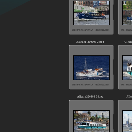
Alkmini (260603-2).jpg
Allegr
Allegra 220809-08.jpg
Alle