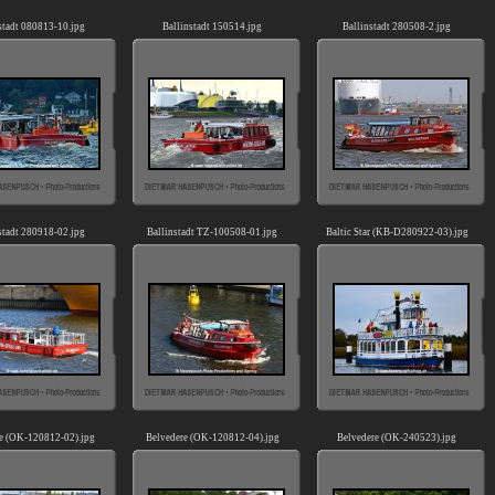
stadt 080813-10.jpg
Ballinstadt 150514.jpg
Ballinstadt 280508-2.jpg
stadt 280918-02.jpg
Ballinstadt TZ-100508-01.jpg
Baltic Star (KB-D280922-03).jpg
e (OK-120812-02).jpg
Belvedere (OK-120812-04).jpg
Belvedere (OK-240523).jpg