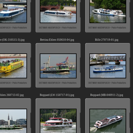
re (OK-310515-3).jpg
Bettina Ehlers 050610-04.jpg
Bille 270719-01.jpg
Ehlers 260713-02.jpg
Boppard (LW-150717-01).jpg
Boppard (MB-040911-2).jpg