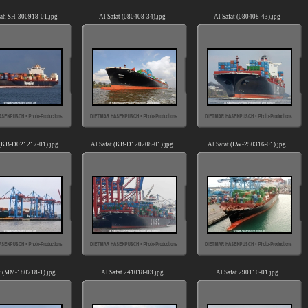
ah SH-300918-01.jpg
Al Safat (080408-34).jpg
Al Safat (080408-43).jpg
 (KB-D021217-01).jpg
Al Safat (KB-D120208-01).jpg
Al Safat (LW-250316-01).jpg
t (MM-180718-1).jpg
Al Safat 241018-03.jpg
Al Safat 290110-01.jpg