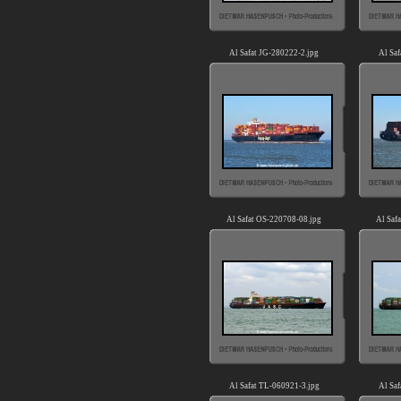
Al Safat JG-280222-2.jpg
Al Saf
Al Safat OS-220708-08.jpg
Al Saf
Al Safat TL-060921-3.jpg
Al Saf