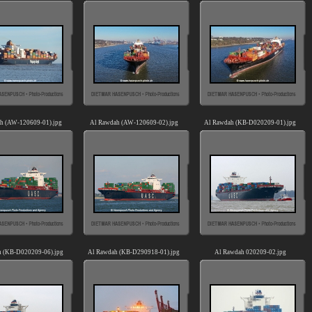
h (AW-120609-01).jpg
Al Rawdah (AW-120609-02).jpg
Al Rawdah (KB-D020209-01).jpg
 (KB-D020209-06).jpg
Al Rawdah (KB-D290918-01).jpg
Al Rawdah 020209-02.jpg