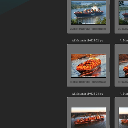
Al Manamah 180325-02.jpg
Al Man
Al Manamah 180325-08.jpg
Al Man