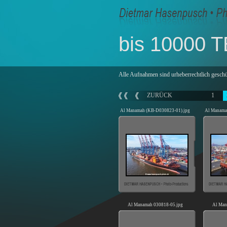
bis 10000 
Alle Aufnahmen sind urheberrechtlich geschü
ZURÜCK
1
Al Manamah (KB-D030823-01).jpg
Al Manama
Al Manamah 030818-05.jpg
Al Man