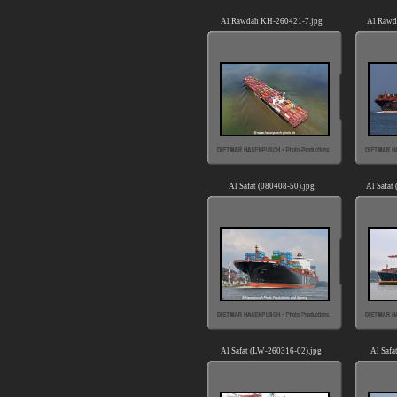
Al Rawdah KH-260421-7.jpg
Al Rawd
Al Safat (080408-50).jpg
Al Safat
Al Safat (LW-260316-02).jpg
Al Safa