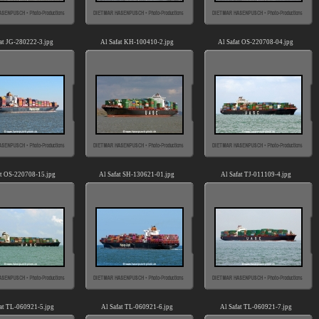
at JG-280222-3.jpg
Al Safat KH-100410-2.jpg
Al Safat OS-220708-04.jpg
at OS-220708-15.jpg
Al Safat SH-130621-01.jpg
Al Safat TJ-011109-4.jpg
at TL-060921-5.jpg
Al Safat TL-060921-6.jpg
Al Safat TL-060921-7.jpg