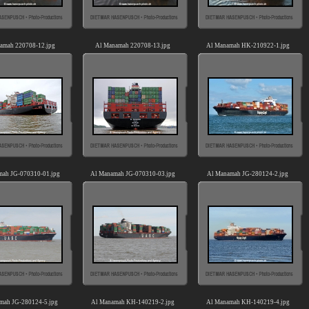
amah 220708-12.jpg
Al Manamah 220708-13.jpg
Al Manamah HK-210922-1.jpg
ah JG-070310-01.jpg
Al Manamah JG-070310-03.jpg
Al Manamah JG-280124-2.jpg
mah JG-280124-5.jpg
Al Manamah KH-140219-2.jpg
Al Manamah KH-140219-4.jpg