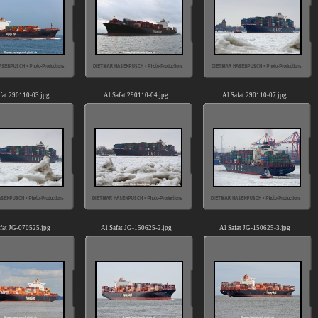
fat 290110-03.jpg
Al Safat 290110-04.jpg
Al Safat 290110-07.jpg
fat JG-070525.jpg
Al Safat JG-150625-2.jpg
Al Safat JG-150625-3.jpg