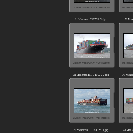
Al Manamah 220708-09.jpg
Al Man
Al Manamah HK-210922-2.jpg
Al Manam
Al Manamah JG-280124-4.jpg
Al Mana