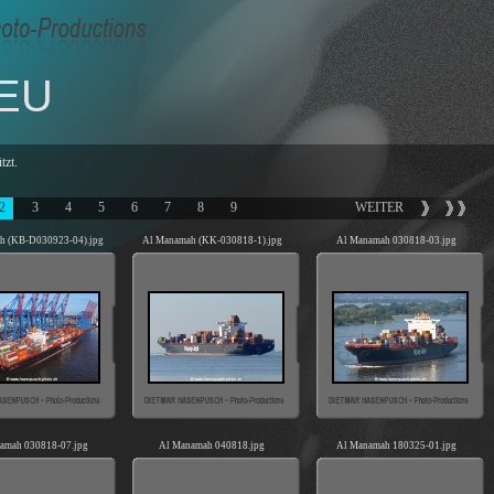
TEU
tzt.
2
3
4
5
6
7
8
9
WEITER
h (KB-D030923-04).jpg
Al Manamah (KK-030818-1).jpg
Al Manamah 030818-03.jpg
amah 030818-07.jpg
Al Manamah 040818.jpg
Al Manamah 180325-01.jpg