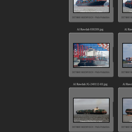
Al Rawdah 030209.jpg
Al Ra
Al Rawdah JG-240112-03.jpg
Al Rawd