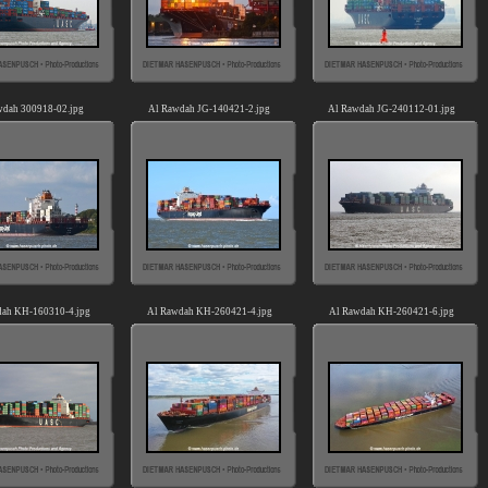
wdah 300918-02.jpg
Al Rawdah JG-140421-2.jpg
Al Rawdah JG-240112-01.jpg
ah KH-160310-4.jpg
Al Rawdah KH-260421-4.jpg
Al Rawdah KH-260421-6.jpg