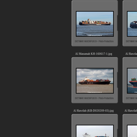
Al Manamah KH-160617-1.jpg
Al Rawda
Al Rawdah (KB-D020209-03).jpg
Al Rawdah